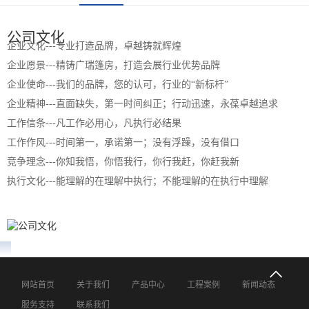
公司文化
企业文化---专业打造品牌，卓越铸就辉煌
企业愿景---精铸广瑞篷房，打造会展行业优势品牌
企业使命---我们的品牌，您的认可，行业的“新标杆”
企业精神---直面缺失，第一时间纠正；行动迅速，永葆卓越追求
工作信条---凡工作必用心，凡执行必结果
工作作风---时间第一，承诺第一；没有浮躁，没有借口
竞争理念---你知我悟，你悟我行，你行我赶，你赶我新
执行文化---能理解的在理解中执行；不能理解的在执行中理解
网站首页
关于我们
产品中心
工程案例
新闻动态
服务支持
联系我们